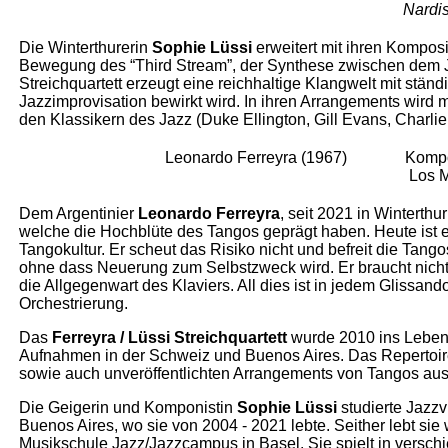
Nardi
Die Winterthurerin
Sophie Lüssi
erweitert mit ihren Komposi
Bewegung des “Third Stream”, der Synthese zwischen dem J
Streichquartett erzeugt eine reichhaltige Klangwelt mit stän
Jazzimprovisation bewirkt wird. In ihren Arrangements wird 
den Klassikern des Jazz (Duke Ellington, Gill Evans, Charli
Leonardo Ferreyra (1967)
Kompo
Los M
Dem Argentinier
Leonardo Ferreyra
, seit 2021 in Winterth
welche die Hochblüte des Tangos geprägt haben. Heute ist er
Tangokultur. Er scheut das Risiko nicht und befreit die Ta
ohne dass Neuerung zum Selbstzweck wird. Er braucht nich
die Allgegenwart des Klaviers. All dies ist in jedem Glissan
Orchestrierung.
Das
Ferreyra / Lüssi Streichquartett
wurde 2010 ins Leben 
Aufnahmen in der Schweiz und Buenos Aires. Das Repertoir
sowie auch unveröffentlichten Arrangements von Tangos aus
Die Geigerin und Komponistin
Sophie Lüssi
studierte Jazzv
Buenos Aires, wo sie von 2004 - 2021 lebte. Seither lebt sie 
Musikschule Jazz/Jazzcampus in Basel. Sie spielt in verschi