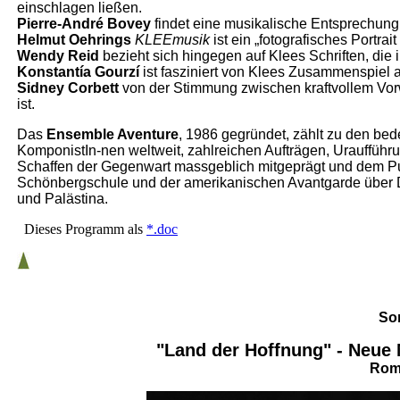
einschlagen ließen.
Pierre-André Bovey
findet eine musikalische Entsprechung
Helmut Oehrings
KLEEmusik
ist ein „fotografisches Portrai
Wendy Reid
bezieht sich hingegen auf Klees Schriften, die
Konstantía Gourzí
ist fasziniert von Klees Zusammenspiel a
Sidney Corbett
von der Stimmung zwischen kraftvollem Vorw
ist.
Das
Ensemble Aventure
, 1986 gegründet, zählt zu den be
KomponistIn-nen weltweit, zahlreichen Aufträgen, Uraufführu
Schaffen der Gegenwart massgeblich mitgeprägt und dem Pu
Schönbergschule und der amerikanischen Avantgarde über D
und Palästina.
Dieses Programm als
*.doc
Son
"Land der Hoffnung" - Neue 
Rom