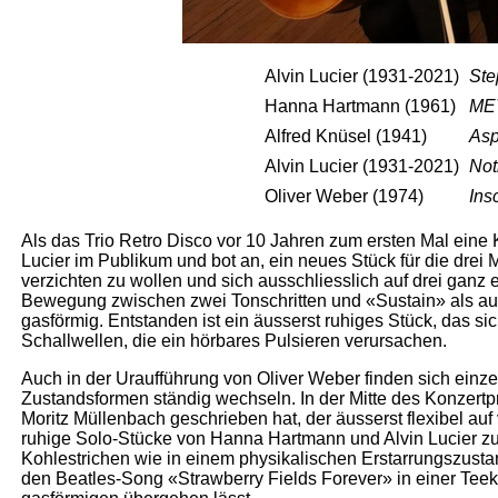
Alvin Lucier (1931-2021)
Ste
Hanna Hartmann (1961)
ME
Alfred Knüsel (1941)
Asp
Alvin Lucier (1931-2021)
Not
Oliver Weber (1974)
Insc
Als das Trio Retro Disco vor 10 Jahren zum ersten Mal eine K
Lucier im Publikum und bot an, ein neues Stück für die drei
verzichten zu wollen und sich ausschliesslich auf drei ganz
Bewegung zwischen zwei Tonschritten und «Sustain» als ausg
gasförmig. Entstanden ist ein äusserst ruhiges Stück, das
Schallwellen, die ein hörbares Pulsieren verursachen.
Auch in der Uraufführung von Oliver Weber finden sich ein
Zustandsformen ständig wechseln. In der Mitte des Konzertp
Moritz Müllenbach geschrieben hat, der äusserst flexibel a
ruhige Solo-Stücke von Hanna Hartmann und Alvin Lucier zu
Kohlestrichen wie in einem physikalischen Erstarrungszustan
den Beatles-Song «Strawberry Fields Forever» in einer Teeka