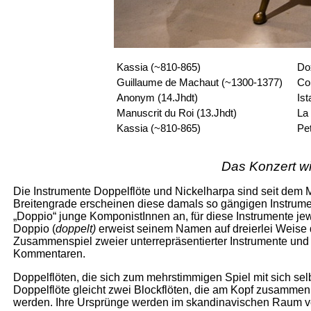
Kassia (~810-865)
Do
Guillaume de Machaut (~1300-1377)
Co
Anonym (14.Jhdt)
Ist
Manuscrit du Roi (13.Jhdt)
La
Kassia (~810-865)
Pe
Das Konzert w
Die Instrumente Doppelflöte und Nickelharpa sind seit dem M
Breitengrade erscheinen diese damals so gängigen Instrume
„Doppio“ junge KomponistInnen an, für diese Instrumente jew
Doppio (
doppelt)
erweist seinem Namen auf dreierlei Weise d
Zusammenspiel zweier unterrepräsentierter Instrumente und z
Kommentaren.
Doppelflöten, die sich zum mehrstimmigen Spiel mit sich selb
Doppelflöte gleicht zwei Blockflöten, die am Kopf zusammen
werden. Ihre Ursprünge werden im skandinavischen Raum ver