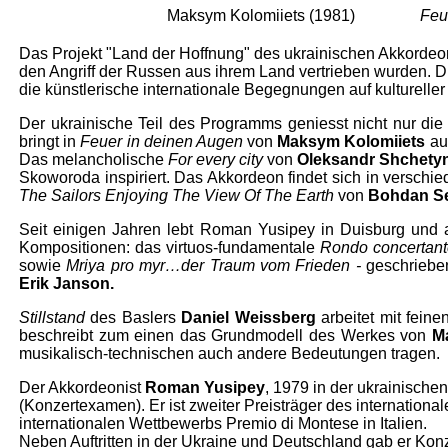
Maksym Kolomiiets (1981)
Feu
Das Projekt "Land der Hoffnung" des ukrainischen Akkordeon
den Angriff der Russen aus ihrem Land vertrieben wurden. Di
die künstlerische internationale Begegnungen auf kultureller
Der ukrainische Teil des Programms geniesst nicht nur die
bringt in
Feuer in deinen Augen
von
Maksym Kolomiiets
auc
Das melancholische
For every city
von
Oleksandr Shchety
Skoworoda inspiriert. Das Akkordeon findet sich in verschie
The Sailors Enjoying The View Of The Earth
von
Bohdan S
Seit einigen Jahren lebt Roman Yusipey in Duisburg und 
Kompositionen: das virtuos-fundamentale
Rondo concertan
sowie
Mriya pro myr…der Traum vom Frieden -
geschriebe
Erik Janson.
Stillstand
des Baslers
Daniel Weissberg
arbeitet mit fein
beschreibt zum einen das Grundmodell des Werkes von
Ma
musikalisch-technischen auch andere Bedeutungen tragen.
Der Akkordeonist
Roman Yusipey
, 1979 in der ukrainische
(Konzertexamen).
Er ist zweiter Preisträger des internati
internationalen Wettbewerbs Premio di Montese in Italien.
Neben Auftritten in der Ukraine und Deutschland gab er Konz