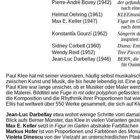
Pierre-André Bovey (1942)
der gefund
nach einem
Helmut Oehring (1961)
KLEEmusi
Max E. Keller (1947)
Figur im 
nach dem
Konstantía Gourzí (1962)
Sängerin 
inspiriert
Sidney Corbett (1960)
Diana: Ent
Wendy Reid (1952)
Tree Pieces
Jean-Luc Darbellay (1946)
BERN, die 
für Ouinte
Paul Klee hat mit seiner visionären, häufig selbst musikali
zwischen Kunst und Musik, die bis heute lebendig ist. Eine
Paul Klee war lange unsicher, ob er Musiker oder Maler werden
die Malerei. Bildtitel wie
Fuge in rot oder polyphon gefasste
die Komposition und die Rhythmik ihrer Proportionen hat w
Ellis hat weltweit über 550 Werke gesammelt, die sich auf Kl
Jean-Luc Darbellay
etwa wohnt wenige Schritte vom damal
Blick aufs Berner Münster, das Klee in vielen Varianten geze
Max E. Keller
setzt in
Figur im Garten
abstrakte Farbflächen
Markus Hofer
ist von Proportionen und Farbtönen des
Monu
Violeta Dinescu
von der Vielzahl an unterschiedlichen Pfade