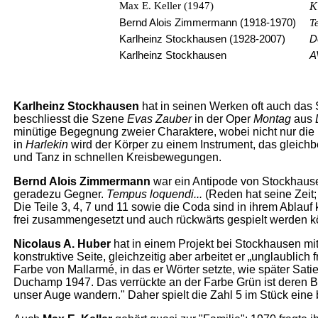
Max E. Keller (1947)
K
Bernd Alois Zimmermann (1918-1970)
T
Karlheinz Stockhausen (1928-2007)
D
Karlheinz Stockhausen
A
Karlheinz Stockhausen
hat in seinen Werken oft auch da
beschliesst die Szene
Evas Zauber
in der Oper
Montag
aus
minütige Begegnung zweier Charaktere, wobei nicht nur die
in
Harlekin
wird der Körper zu einem Instrument, das gleichb
und Tanz in schnellen Kreisbewegungen.
Bernd Alois Zimmermann
war ein Antipode von Stockhause
geradezu Gegner.
Tempus loquendi...
(Reden hat seine Zeit
Die Teile 3, 4, 7 und 11 sowie die Coda sind in ihrem Ablauf k
frei zusammengesetzt und auch rückwärts gespielt werden 
Nicolaus A. Huber
hat in einem Projekt bei Stockhausen mit
konstruktive Seite, gleichzeitig aber arbeitet er „unglaublich f
Farbe von Mallarmé, in das er Wörter setzte, wie später Sati
Duchamp 1947. Das verrückte an der Farbe Grün ist deren B
unser Auge wandern." Daher spielt die Zahl 5 im Stück eine